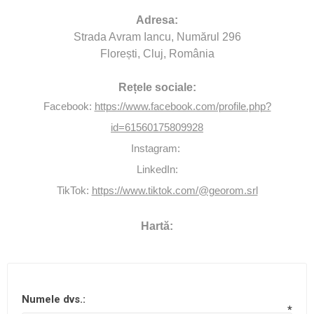
Adresa:
Strada Avram Iancu, Numărul 296
Florești, Cluj, România
Rețele sociale:
Facebook:
https://www.facebook.com/profile.php?
id=61560175809928
Instagram:
LinkedIn:
TikTok:
https://www.tiktok.com/@georom.srl
Hartă:
Numele dvs.:
*