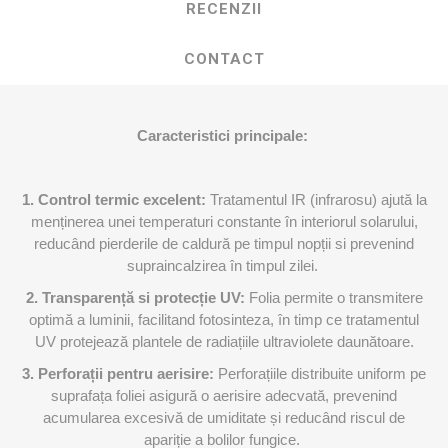
RECENZII
CONTACT
Caracteristici principale:
1. Control termic excelent:
Tratamentul IR (infrarosu) ajută la
menținerea unei temperaturi constante în interiorul solarului,
reducând pierderile de caldură pe timpul nopții si prevenind
supraincalzirea în timpul zilei.
2. Transparență si protecție UV:
Folia permite o transmitere
optimă a luminii, facilitand fotosinteza, în timp ce tratamentul
UV protejează plantele de radiațiile ultraviolete daunătoare.
3. Perforații pentru aerisire:
Perforațiile distribuite uniform pe
suprafața foliei asigură o aerisire adecvată, prevenind
acumularea excesivă de umiditate și reducând riscul de
apariție a bolilor fungice.