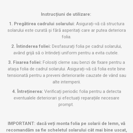
Instrucțiuni de utilizare:
1. Pregătirea cadrului solarului:
Asigurați-vă că structura
solarului este curată și fără asperitați care ar putea deteriora
folia.
2. Întinderea foliei:
Desfasurați folia pe cadrul solarului,
având grijă să o întindeți uniform pentru a evita cutele.
3. Fixarea foliei:
Folosiți cleme sau benzi de fixare pentru a
atașa folia de cadrul solarului. Asigurați-vă că folia este bine
tensionată pentru a preveni deteriorarile cauzate de vând sau
alte intemperii.
4. Întreținerea:
Verificați periodic folia pentru a detecta
eventualele deteriorari și efectuați reparațiile necesare
prompt.
IMPORTANT: dacă veți monta folia pe solarii de lemn, vă
recomandăm sa fie scheletul solarului cât mai bine uscat,