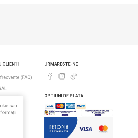
U CLIENȚI
URMARESTE-NE
 frecvente (FAQ)
SAL
OPTIUNI DE PLATA
i Retururi
ookie sau
nformații
i condiții