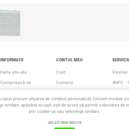
INFORMAȚII
CONTUL MEU
SERVICI
Harta site-ului
Cont
Întrebări
Contactează-ne
Comenzi
ANPC - 
Cautati
Adrese
Livrare s
copuri precum afișarea de conținut personalizat, folosim module c
Informații utile
Produse Vizualizate
Garanție
ii similare. apăsând accept, ești de acord să permiți colectarea de i
Recent
prin cookie-uri sau tehnologii similare.
Despre Noi
Termeni s
Cos
AFLAȚI MAI MULTE
Politica cookie