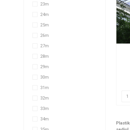
23m
24m
25m
26m
27m
28m
29m
30m
31m
32m
33m
34m
Plasti
35m
sediul