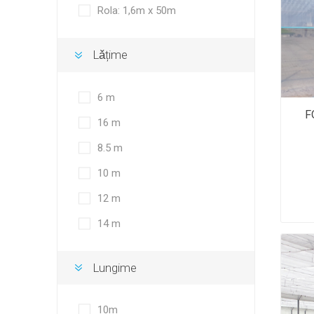
Sisteme irigare
Rola: 1,6m x 50m
Lǎțime
6 m
F
16 m
8.5 m
10 m
12 m
14 m
Lungime
10m