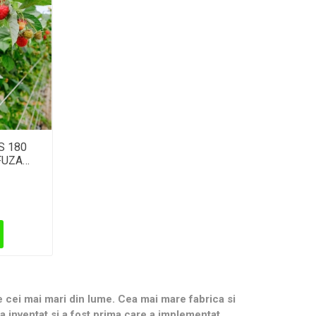
S 180
FUZA
m
re cei mai mari din lume. Cea mai mare fabrica si
a inventat si a fost prima care a implementat