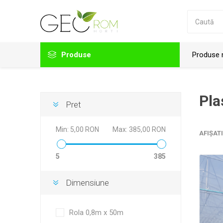
Produse
Produse 
Folii solar
Pla
Pret
Accesorii folii
Agrotextil
Min:
5,00 RON
Max:
385,00 RON
AFIŞATI
Accesorii prindere folie solar
5
385
Plastika Kritis
Viale
Accesorii solar
Dimensiune
Plasa de umbrire
Plasa protectie
Rola 0,8m x 50m