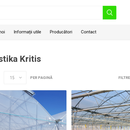
noi
Informații utile
Producători
Contact
stika Kritis
PER PAGINĂ
FILTR
Geo Polska