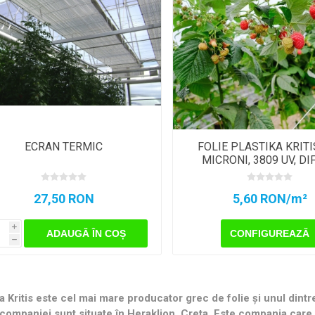
ECRAN TERMIC
FOLIE PLASTIKA KRITI
MICRONI, 3809 UV, DI
PREMIUM, EVA 16
27,50 RON
5,60 RON/m²
i
ADAUGĂ ÎN COȘ
CONFIGUREAZĂ
h
ka Kritis este cel mai mare producator grec de folie și unul dint
 companiei sunt situate în Heraklion, Creta. Este compania care 