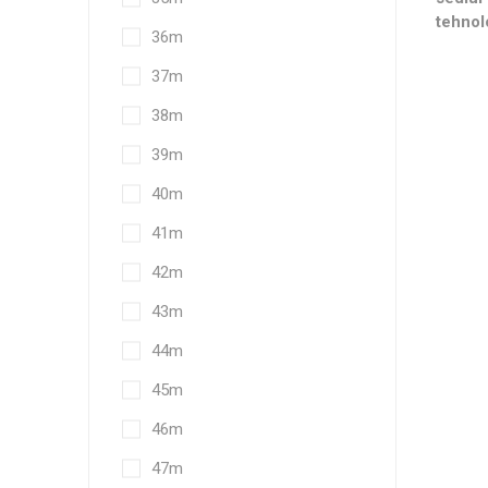
tehnol
36m
37m
38m
39m
40m
41m
42m
43m
44m
45m
46m
47m