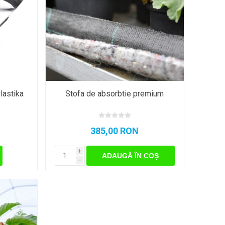
lastika
Stofa de absorbtie premium
385,00 RON
i
ADAUGĂ ÎN COȘ
h