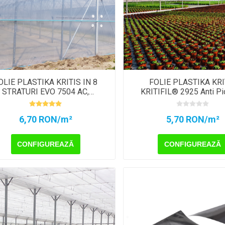
OLIE PLASTIKA KRITIS IN 8
FOLIE PLASTIKA KRI
STRATURI EVO 7504 AC,
KRITIFIL® 2925 Anti Pi
CRYSTAL CLEAR
6,70 RON/m²
5,70 RON/m²
CONFIGUREAZĂ
CONFIGUREAZĂ